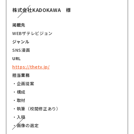
株式会社KADOKAWA 様
掲載先
WEBザテレビジョン
ジャンル
SNS漫画
URL
https://thetv.jp/
担当業務
・企画提案
・構成
・取材
・執筆（校閲修正あり）
・入稿
・画像の選定