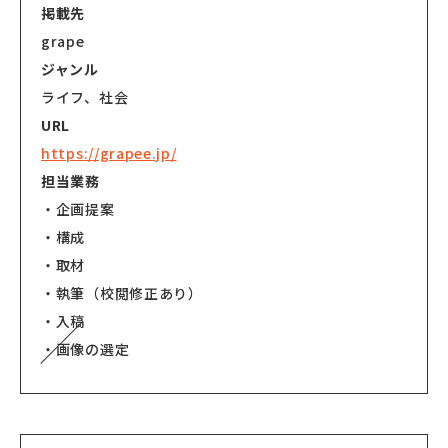
掲載先
grape
ジャンル
ライフ、社会
URL
https://grapee.jp/
担当業務
・企画提案
・構成
・取材
・執筆（校閲修正あり）
・入稿
・画像の選定